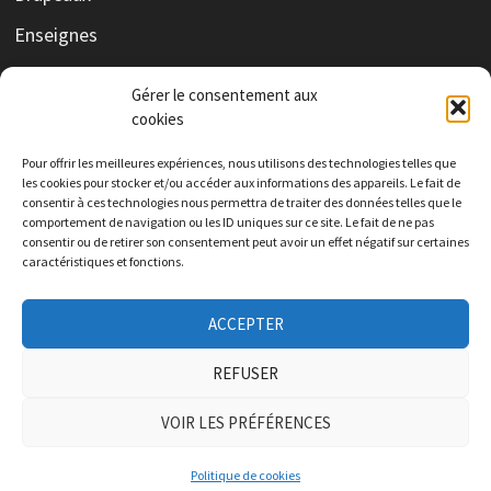
Enseignes
Print
Gérer le consentement aux
cookies
Pour offrir les meilleures expériences, nous utilisons des technologies telles que
Roll-Up
les cookies pour stocker et/ou accéder aux informations des appareils. Le fait de
consentir à ces technologies nous permettra de traiter des données telles que le
Signalétiques
comportement de navigation ou les ID uniques sur ce site. Le fait de ne pas
consentir ou de retirer son consentement peut avoir un effet négatif sur certaines
Textiles
caractéristiques et fonctions.
Véhicules
ACCEPTER
Virtines
REFUSER
VOIR LES PRÉFÉRENCES
Copyright © 2023. Drancourt sarl | Alimenté par
WordPress
et
Bam
.
Politique de cookies